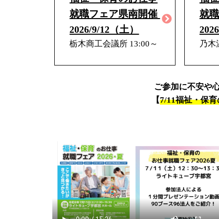
就職フェア県南開催
就
2026/9/12（土）
202
栃木商工会議所 13:00～
乃木温
ご参加に不安や
【
7/11福祉・