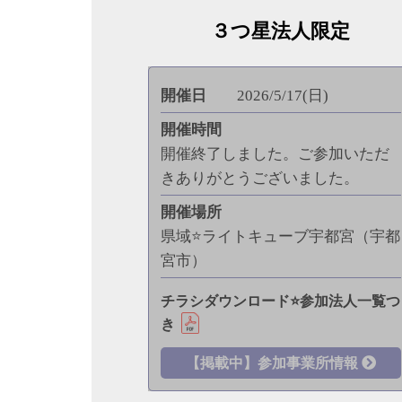
３つ星法人限定
開催日
2026/5/17(日)
開催時間
開催終了しました。ご参加いただ
きありがとうございました。
開催場所
県域⭐ライトキューブ宇都宮（宇都
宮市）
チラシダウンロード⭐参加法人一覧つ
き
【掲載中】参加事業所情報